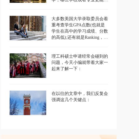
足我们的要求呢？
大多数美国大学录取委员会着
重考查学生GPA点数(也就是
学生在高中的学习成绩、分数
的高低);还有就是Ranking，学
生年级排名如何。GPA的高
低，直接代表着申请者高中三
年学习能力，GPA最好要达到
理工科硕士申请经常会碰到的
3.0以上，名校，相对于这个
问题，今天小编就带着大家一
成绩的要求，就会更高。
起来了解一下：
在以往的文章中，我们反复会
强调这几个关键点：